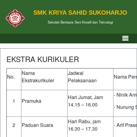
SMK KRIYA SAHID SUKOHARJO
Sekolah Berbasis Seni Kreatif dan Teknologi
EKSTRA KURIKULER
Nama
Jadwal
No.
Nama Pem
Ekstrakurikuler
Pelaksanaan
- Ninik Am
Hari Jumat, Jam
1
Pramuka
14.15 – 16.00
- Nunung S
Hari Rabu, jam
2
Paduan Suara
- Arif Pras
16.30 – 17.30