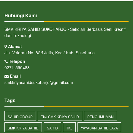
Hubungi Kami
SMK KRIYA SAHID SUKOHARJO ⋅ Sekolah Berbasis Seni Kreatif
dan Teknologi
Alamat
Jln. Veteran No. 82B Jetis, Kec./ Kab. Sukoharjo
Telepon
0271-590483
Email
smkkriyasahidsukoharjo@gmail.com
Tags
SAHID GROUP
TKJ SMK KRIYA SAHID
PENGUMUMAN
SMK KRIYA SAHID
SAHID
TKJ
YAYASAN SAHID JAYA