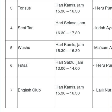
Hari Kamis, jam
3
Tonsus
- Heru Pur
15.30 – 16.30
Hari Selasa, jam
4
Seni Tari
- Indah Ay
16.30 – 17.30
Hari Kamis, jam
5
Wushu
-Ma’sum Al
15.30 – 16.30
Hari Sabtu, jam
6
Futsal
- Heru Pur
13.00 – 14.00
Hari Kamis, jam
7
English Club
- Laili N
15.30 – 16.30