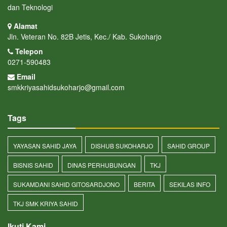
dan Teknologi
Alamat
Jln. Veteran No. 82B Jetis, Kec./ Kab. Sukoharjo
Telepon
0271-590483
Email
smkkriyasahidsukoharjo@gmail.com
Tags
YAYASAN SAHID JAYA
DISHUB SUKOHARJO
SAHID GROUP
BISNIS SAHID
DINAS PERHUBUNGAN
TKJ
SUKAMDANI SAHID GITOSARDJONO
BERITA
SEKILAS INFO
TKJ SMK KRIYA SAHID
Ikuti Kami